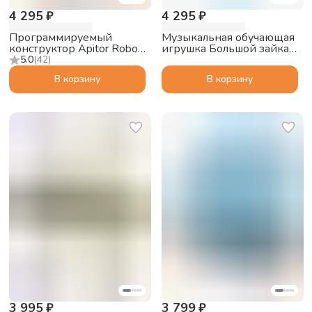
4 295 ₽
4 295 ₽
Программируемый
Музыкальная обучающая
конструктор Apitor Robot
игрушка Большой зайка
J 6в1
alilo G6 PRO с функцией
5.0
(
42
)
Bluetooth колонки, синий
В корзину
В корзину
3 995 ₽
3 799 ₽