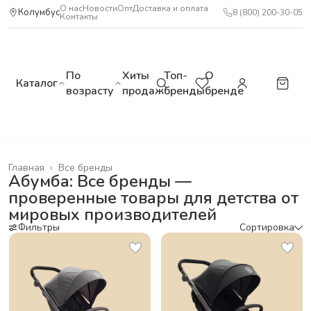
О нас
Новости
Опт
Доставка и оплата
Колумбус
8 (800) 200-30-05
Контакты
По
Хиты
Топ-
О
Каталог
возрасту
продаж
бренды
бренде
Главная
›
Все бренды
Абумба: Все бренды —
проверенные товары для детства от
мировых производителей
Фильтры
Сортировка