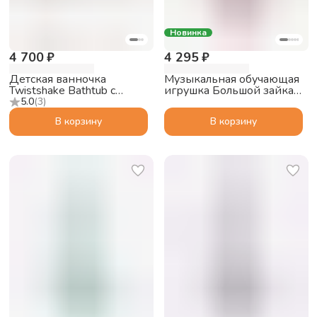
Новинка
4 700 ₽
4 295 ₽
Детская ванночка
Музыкальная обучающая
Twistshake Bathtub с
игрушка Большой зайка
подушкой, пастельный
alilo G6 PRO с функцией
5.0
(
3
)
серый
Bluetooth колонки,
В корзину
В корзину
розовый