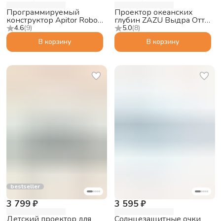
Программируемый
Проектор океанских
конструктор Apitor Robot
глубин ZAZU Выдра Отто
Q 20в1
для малышей
4.6
(
9
)
5.0
(
8
)
В корзину
В корзину
bestseller
3 799 ₽
3 595 ₽
Детский проектор для
Солнцезащитные очки