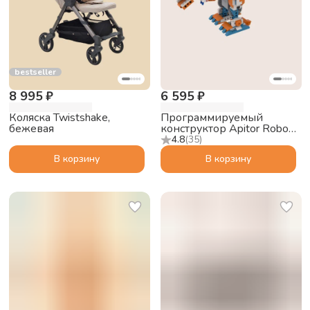
bestseller
8 995 ₽
6 595 ₽
Коляска Twistshake,
Программируемый
бежевая
конструктор Apitor Robot
X 12в1
4.8
(
35
)
В корзину
В корзину