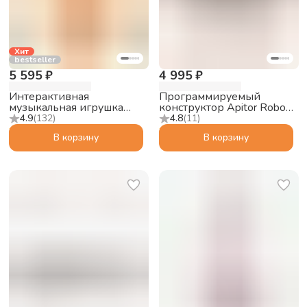
Хит
bestseller
5 595 ₽
4 995 ₽
Интерактивная
Программируемый
музыкальная игрушка
конструктор Apitor Robot
Abumba Малыш Лисёнок
S 10в1
4.9
(
132
)
4.8
(
11
)
F1, оранжевый
В корзину
В корзину