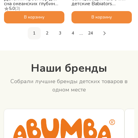
сна океанских глубин
детские Babiators
ZAZU Краб Коди (Cody)
Polarized Navigator
5.0
(
3
)
Сумеречный синий, 3-5
В корзину
В корзину
…
1
2
3
4
24
Наши бренды
Собрали лучшие бренды детских товаров в
одном месте