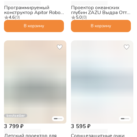
Программируемый
Проектор океанских
конструктор Apitor Robot
глубин ZAZU Выдра Отто
Q 20в1
для малышей
4.6
(
9
)
5.0
(
8
)
В корзину
В корзину
bestseller
3 799 ₽
3 595 ₽
Детский проектор для
Солнцезащитные очки