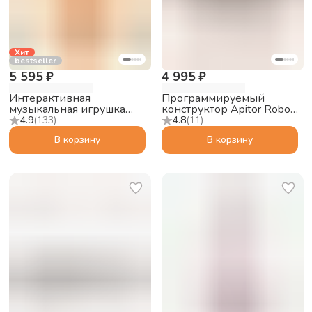
Хит
bestseller
5 595 ₽
4 995 ₽
Интерактивная
Программируемый
музыкальная игрушка
конструктор Apitor Robot
Abumba Малыш Лисёнок
S 10в1
4.9
(
133
)
4.8
(
11
)
F1, оранжевый
В корзину
В корзину