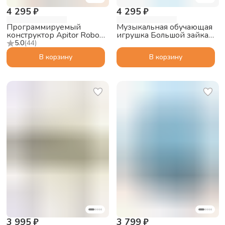
4 295 ₽
4 295 ₽
Программируемый
Музыкальная обучающая
конструктор Apitor Robot
игрушка Большой зайка
J 6в1
alilo G6 PRO с функцией
5.0
(
44
)
Bluetooth колонки, синий
В корзину
В корзину
3 995 ₽
3 799 ₽