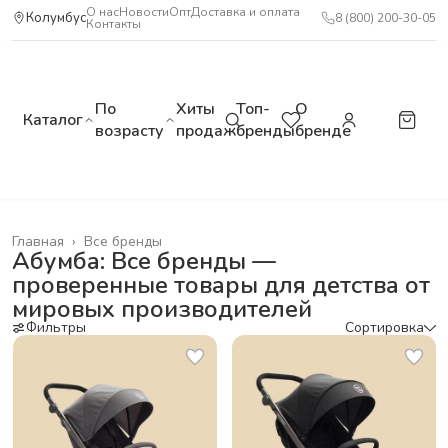
О нас
Новости
Опт
Доставка и оплата
Колумбус
8 (800) 200-30-05
Контакты
По
Хиты
Топ-
О
Каталог
возрасту
продаж
бренды
бренде
Главная
›
Все бренды
Абумба: Все бренды —
проверенные товары для детства от
мировых производителей
Фильтры
Сортировка