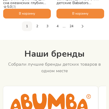
сна океанских глубин
детские Babiators
ZAZU Краб Коди (Cody)
Polarized Navigator
5.0
(
3
)
Сумеречный синий, 3-5
В корзину
В корзину
…
1
2
3
4
24
Наши бренды
Собрали лучшие бренды детских товаров в
одном месте