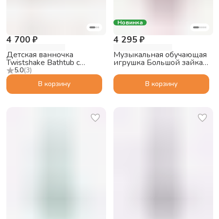
Новинка
4 700 ₽
4 295 ₽
Детская ванночка
Музыкальная обучающая
Twistshake Bathtub с
игрушка Большой зайка
подушкой, пастельный
alilo G6 PRO с функцией
5.0
(
3
)
серый
Bluetooth колонки,
В корзину
В корзину
розовый