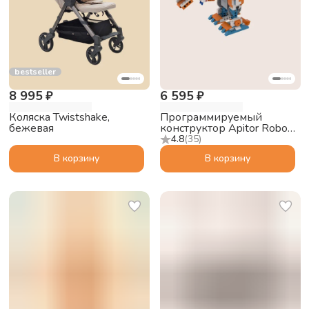
bestseller
8 995 ₽
6 595 ₽
Коляска Twistshake,
Программируемый
бежевая
конструктор Apitor Robot
X 12в1
4.8
(
35
)
В корзину
В корзину