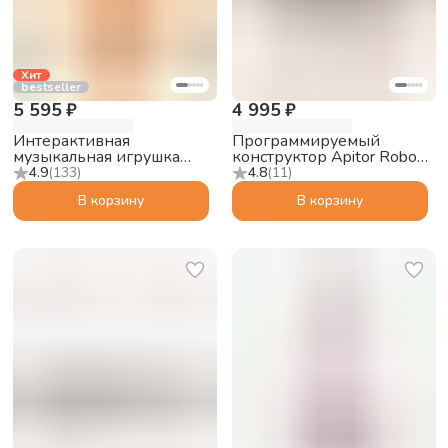
Хит
bestseller
5 595 ₽
4 995 ₽
Интерактивная
Программируемый
музыкальная игрушка
конструктор Apitor Robot
Abumba Малыш Лисёнок
S 10в1
4.9
(
133
)
4.8
(
11
)
F1, оранжевый
В корзину
В корзину