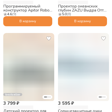
Программируемый
Проектор океанских
конструктор Apitor Robot
глубин ZAZU Выдра Отто
Q 20в1
для малышей
4.6
(
9
)
5.0
(
8
)
В корзину
В корзину
bestseller
3 799 ₽
3 595 ₽
Детский проектор для
Солнцезащитные очки