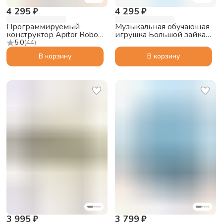
4 295 ₽
4 295 ₽
Программируемый
Музыкальная обучающая
конструктор Apitor Robot
игрушка Большой зайка
J 6в1
alilo G6 PRO с функцией
5.0
(
44
)
Bluetooth колонки, синий
В корзину
В корзину
3 995 ₽
3 799 ₽