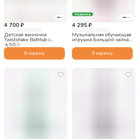
Новинка
4 700 ₽
4 295 ₽
Детская ванночка
Музыкальная обучающая
Twistshake Bathtub с
игрушка Большой зайка
подушкой, пастельный
alilo G6 PRO с функцией
5.0
(
3
)
серый
Bluetooth колонки,
В корзину
В корзину
розовый