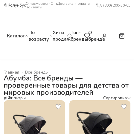
О нас
Новости
Опт
Доставка и оплата
Колумбус
8 (800) 200-30-05
Контакты
По
Хиты
Топ-
О
Каталог
возрасту
продаж
бренды
бренде
Главная
›
Все бренды
Абумба: Все бренды —
проверенные товары для детства от
мировых производителей
Фильтры
Сортировка