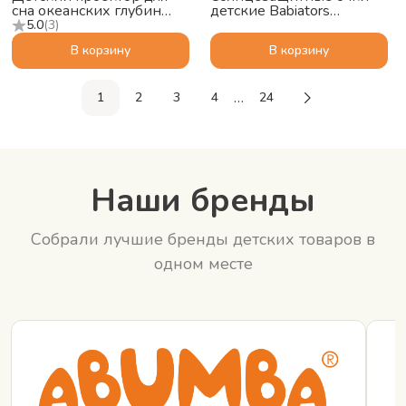
сна океанских глубин
детские Babiators
ZAZU Краб Коди (Cody)
Polarized Navigator
5.0
(
3
)
Сумеречный синий, 3-5
В корзину
В корзину
…
1
2
3
4
24
Наши бренды
Собрали лучшие бренды детских товаров в
одном месте