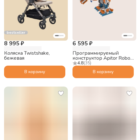
bestseller
8 995 ₽
6 595 ₽
Коляска Twistshake,
Программируемый
бежевая
конструктор Apitor Robot
X 12в1
4.8
(
35
)
В корзину
В корзину