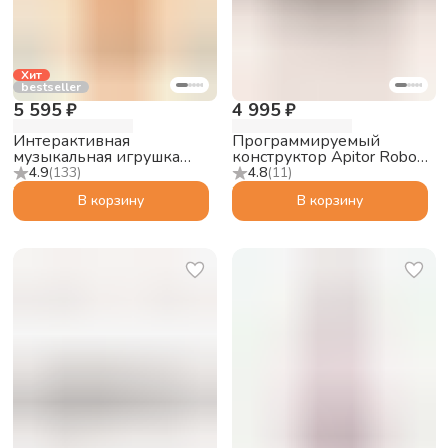
Хит
bestseller
5 595 ₽
4 995 ₽
Интерактивная
Программируемый
музыкальная игрушка
конструктор Apitor Robot
Abumba Малыш Лисёнок
S 10в1
4.9
(
133
)
4.8
(
11
)
F1, оранжевый
В корзину
В корзину