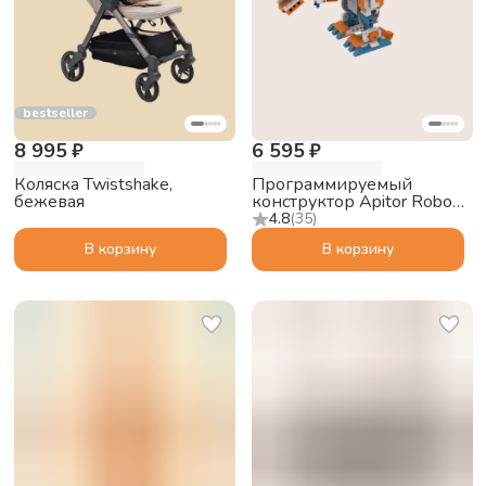
bestseller
8 995 ₽
6 595 ₽
Коляска Twistshake,
Программируемый
бежевая
конструктор Apitor Robot
X 12в1
4.8
(
35
)
В корзину
В корзину