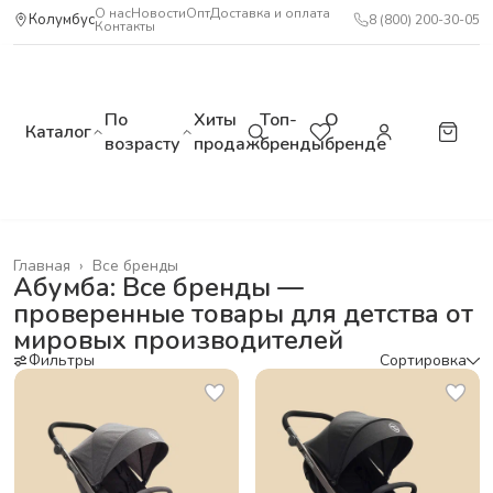
О нас
Новости
Опт
Доставка и оплата
Колумбус
8 (800) 200-30-05
Контакты
По
Хиты
Топ-
О
Каталог
возрасту
продаж
бренды
бренде
Главная
›
Все бренды
Абумба: Все бренды —
проверенные товары для детства от
мировых производителей
Фильтры
Сортировка