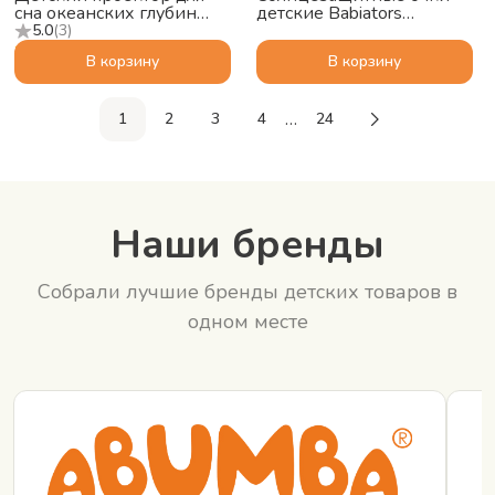
сна океанских глубин
детские Babiators
ZAZU Краб Коди (Cody)
Polarized Navigator
5.0
(
3
)
Сумеречный синий, 3-5
В корзину
В корзину
…
1
2
3
4
24
Наши бренды
Собрали лучшие бренды детских товаров в
одном месте