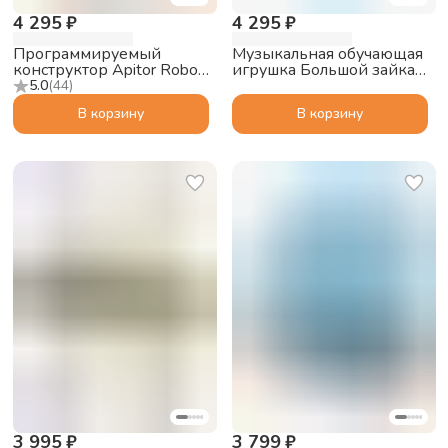
4 295 ₽
4 295 ₽
Программируемый
Музыкальная обучающая
конструктор Apitor Robot
игрушка Большой зайка
J 6в1
alilo G6 PRO с функцией
5.0
(
44
)
Bluetooth колонки, синий
В корзину
В корзину
3 995 ₽
3 799 ₽