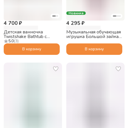
Новинка
4 700 ₽
4 295 ₽
Детская ванночка
Музыкальная обучающая
Twistshake Bathtub с
игрушка Большой зайка
подушкой, пастельный
alilo G6 PRO с функцией
5.0
(
3
)
серый
Bluetooth колонки,
В корзину
В корзину
розовый