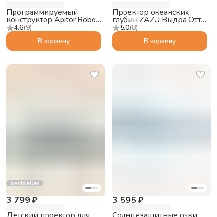
Программируемый
Проектор океанских
конструктор Apitor Robot
глубин ZAZU Выдра Отто
Q 20в1
для малышей
4.6
(
9
)
5.0
(
8
)
В корзину
В корзину
bestseller
3 799 ₽
3 595 ₽
Детский проектор для
Солнцезащитные очки