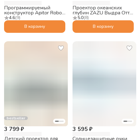
Программируемый
Проектор океанских
конструктор Apitor Robot
глубин ZAZU Выдра Отто
Q 20в1
для малышей
4.6
(
9
)
5.0
(
8
)
В корзину
В корзину
bestseller
3 799 ₽
3 595 ₽
Детский проектор для
Солнцезащитные очки