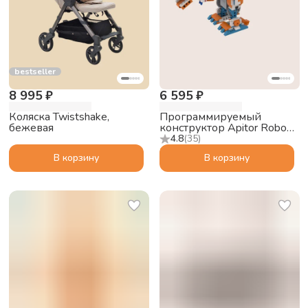
bestseller
8 995 ₽
6 595 ₽
Коляска Twistshake,
Программируемый
бежевая
конструктор Apitor Robot
X 12в1
4.8
(
35
)
В корзину
В корзину