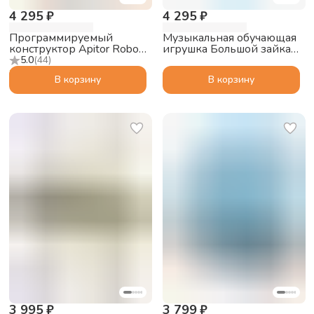
4 295 ₽
4 295 ₽
Программируемый
Музыкальная обучающая
конструктор Apitor Robot
игрушка Большой зайка
J 6в1
alilo G6 PRO с функцией
5.0
(
44
)
Bluetooth колонки, синий
В корзину
В корзину
3 995 ₽
3 799 ₽