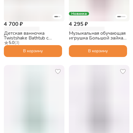
Новинка
4 700 ₽
4 295 ₽
Детская ванночка
Музыкальная обучающая
Twistshake Bathtub с
игрушка Большой зайка
подушкой, пастельный
alilo G6 PRO с функцией
5.0
(
3
)
серый
Bluetooth колонки,
В корзину
В корзину
розовый