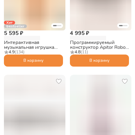
Хит
bestseller
5 595 ₽
4 995 ₽
Интерактивная
Программируемый
музыкальная игрушка
конструктор Apitor Robot
Abumba Малыш Лисёнок
S 10в1
4.9
(
134
)
4.8
(
11
)
F1, оранжевый
В корзину
В корзину