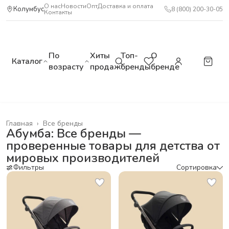
О нас
Новости
Опт
Доставка и оплата
Колумбус
8 (800) 200-30-05
Контакты
По
Хиты
Топ-
О
Каталог
возрасту
продаж
бренды
бренде
Главная
›
Все бренды
Абумба: Все бренды —
проверенные товары для детства от
мировых производителей
Фильтры
Сортировка