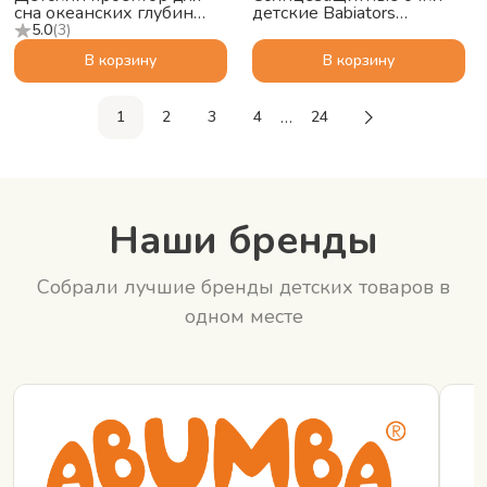
сна океанских глубин
детские Babiators
ZAZU Краб Коди (Cody)
Polarized Navigator
5.0
(
3
)
Сумеречный синий, 3-5
В корзину
В корзину
…
1
2
3
4
24
Наши бренды
Собрали лучшие бренды детских товаров в
одном месте