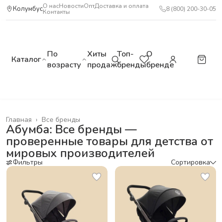
О нас
Новости
Опт
Доставка и оплата
Колумбус
8 (800) 200-30-05
Контакты
По
Хиты
Топ-
О
Каталог
возрасту
продаж
бренды
бренде
Главная
›
Все бренды
Абумба: Все бренды —
проверенные товары для детства от
мировых производителей
Фильтры
Сортировка