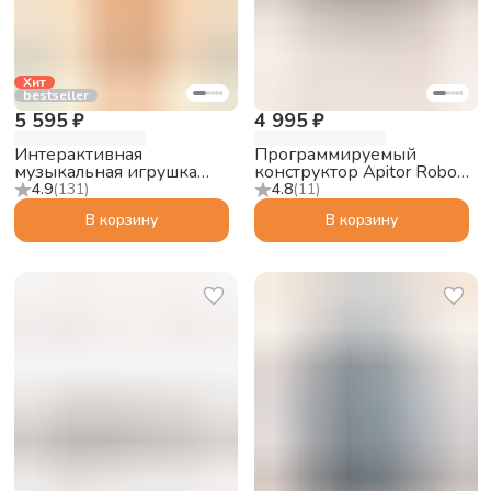
Хит
bestseller
5 595 ₽
4 995 ₽
Интерактивная
Программируемый
музыкальная игрушка
конструктор Apitor Robot
Abumba Малыш Лисёнок
S 10в1
4.9
(
131
)
4.8
(
11
)
F1, оранжевый
В корзину
В корзину