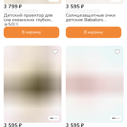
3 799 ₽
3 595 ₽
Детский проектор для
Солнцезащитные очки
сна океанских глубин
детские Babiators
ZAZU Краб Коди (Cody)
Polarized Navigator
5.0
(
3
)
Сумеречный синий, 3-5
В корзину
В корзину
3 595 ₽
3 595 ₽