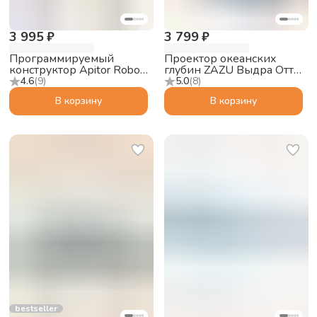
3 995 ₽
3 799 ₽
Программируемый
Проектор океанских
конструктор Apitor Robot
глубин ZAZU Выдра Отто
Q 20в1
для малышей
4.6
(
9
)
5.0
(
8
)
В корзину
В корзину
bestseller