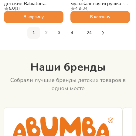
детские Babiators
музыкальная игрушка -
Polarized Navigator
Bluetooth-колонка
5.0
(
1
)
4.9
(
34
)
Сумеречный синий, 6+
Детского радио alilo K1,
В корзину
В корзину
оранжевый
…
1
2
3
4
24
Наши бренды
Собрали лучшие бренды детских товаров в
одном месте