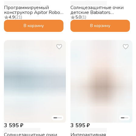
Программируемый
Солнцезащитные очки
конструктор Apitor Robot
детские Babiators
R 4в1
Polarized Navigator
4.9
(
21
)
5.0
(
1
)
Идеальная папайя, 3-5
В корзину
В корзину
3 595 ₽
3 595 ₽
Солнцезащитные очки
Интерактивная