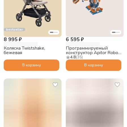
bestseller
8 995 ₽
6 595 ₽
Коляска Twistshake,
Программируемый
бежевая
конструктор Apitor Robot
X 12в1
4.8
(
35
)
В корзину
В корзину