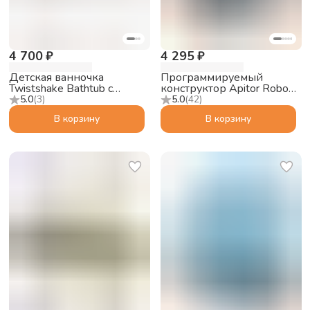
4 700 ₽
4 295 ₽
Детская ванночка
Программируемый
Twistshake Bathtub с
конструктор Apitor Robot
подушкой, пастельный
J 6в1
5.0
(
3
)
5.0
(
42
)
серый
В корзину
В корзину