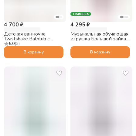
Новинка
4 700 ₽
4 295 ₽
Детская ванночка
Музыкальная обучающая
Twistshake Bathtub с
игрушка Большой зайка
подушкой, пастельный
alilo G6 PRO с функцией
5.0
(
3
)
серый
Bluetooth колонки,
В корзину
В корзину
розовый