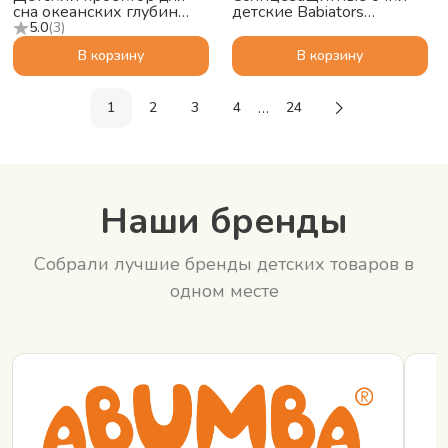
сна океанских глубин
детские Babiators
ZAZU Краб Коди (Cody)
Polarized Navigator
5.0
(
3
)
Сумеречный синий, 3-5
В корзину
В корзину
…
1
2
3
4
24
Наши бренды
Собрали лучшие бренды детских товаров в
одном месте