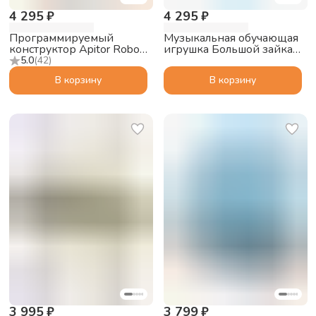
4 295 ₽
4 295 ₽
Программируемый
Музыкальная обучающая
конструктор Apitor Robot
игрушка Большой зайка
J 6в1
alilo G6 PRO с функцией
5.0
(
42
)
Bluetooth колонки, синий
В корзину
В корзину
3 995 ₽
3 799 ₽