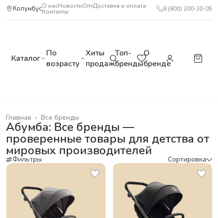
О нас
Новости
Опт
Доставка и оплата
Колумбус
8 (800) 200-30-05
Контакты
По
Хиты
Топ-
О
Каталог
возрасту
продаж
бренды
бренде
Главная
›
Все бренды
Абумба: Все бренды —
проверенные товары для детства от
мировых производителей
Фильтры
Сортировка