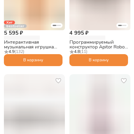
Хит
bestseller
5 595 ₽
4 995 ₽
Интерактивная
Программируемый
музыкальная игрушка
конструктор Apitor Robot
Abumba Малыш Лисёнок
S 10в1
4.9
(
132
)
4.8
(
11
)
F1, оранжевый
В корзину
В корзину