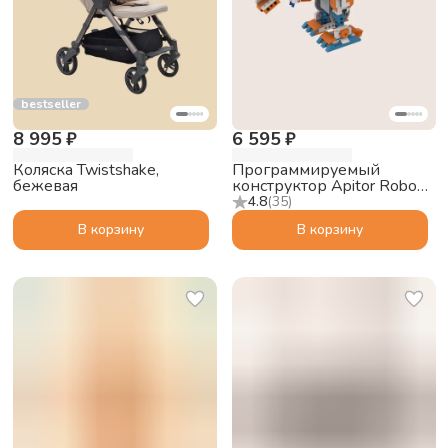
bestseller
8 995 ₽
6 595 ₽
Коляска Twistshake,
Программируемый
бежевая
конструктор Apitor Robot
X 12в1
4.8
(
35
)
В корзину
В корзину