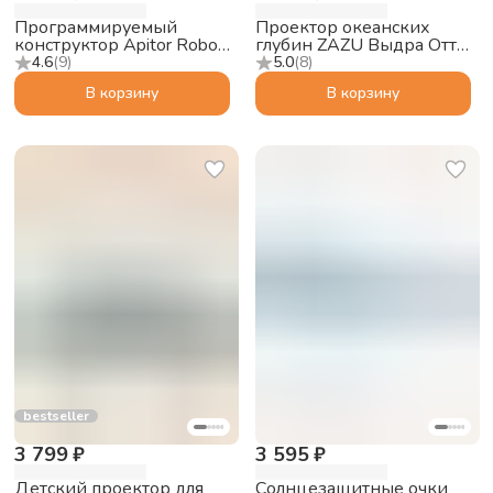
Программируемый
Проектор океанских
конструктор Apitor Robot
глубин ZAZU Выдра Отто
Q 20в1
для малышей
4.6
(
9
)
5.0
(
8
)
В корзину
В корзину
bestseller
3 799 ₽
3 595 ₽
Детский проектор для
Солнцезащитные очки