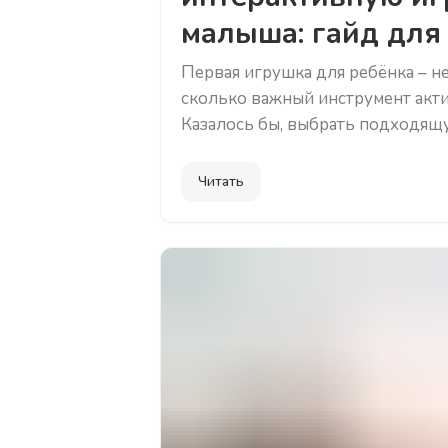
малыша: гайд для
Первая игрушка для ребёнка – не
сколько важный инструмент акти
Казалось бы, выбрать подходящ
современный рынок переполнен,
теряются перед витринами: что к
Читать
полезно, и безопасно, и действи
Чтобы вам было проще разобрат
гайд для выбора интерактивной 
подр