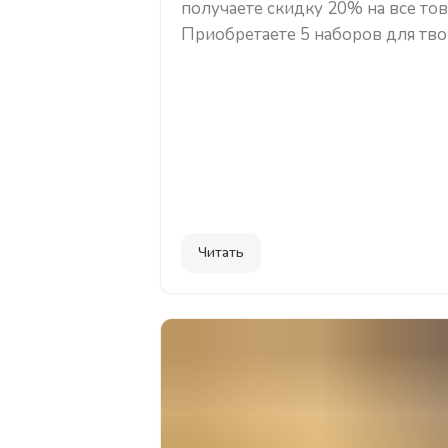
получаете скидку 20% на все тов
Приобретаете 5 наборов для твор
только за 4, 1 в подарок. При д
бренда Avenir в корзину, скидка
автоматически. Скидка действует
Читать