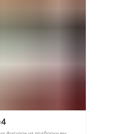
=4
ых фигурок из подборки вы