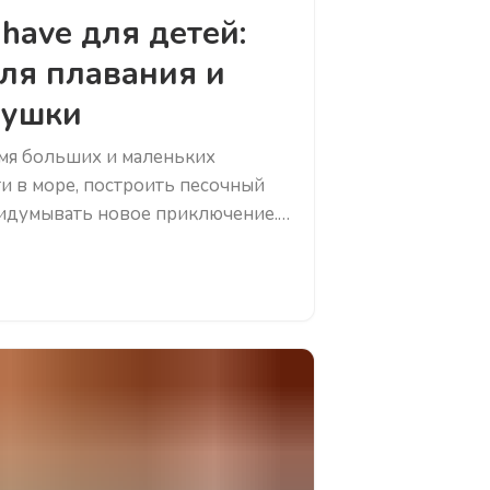
have для детей:
для плавания и
рушки
емя больших и маленьких
и в море, построить песочный
идумывать новое приключение.
ать эту свободу безопасной, не
этом помогут продуманные
й: они защитят от яркого солнца,
 воде и подарят новые идеи для
ем, как выбрать солнцезащ