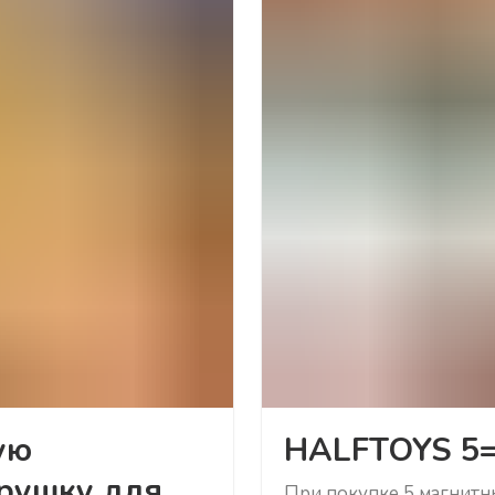
ую
HALFTOYS 5
рушку для
При покупке 5 магнитн