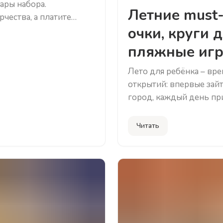
ары набора.
Летние must-
чества, а платите
очки, круги 
обавлении 5 товаров
 применится
пляжные иг
 до 31.07.2026
Лето для ребёнка – вр
открытий: впервые зайт
город, каждый день пр
Задача взрослых – сдел
мешая любопытству. В 
Читать
летние товары для дете
добавят уверенности в
игры. В статье расскаж