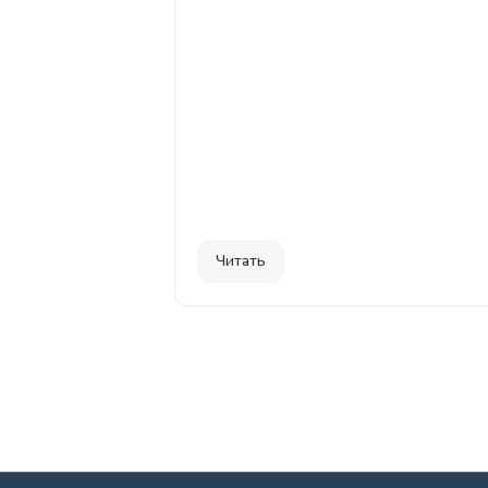
иногда малыша приходится пере
искусственное вскармливание. 
«правильной» смеси, очень важ
детскую бутылочку для кормлен
бутылочку Главные критерии вы
кормления – это безопасность, э
Читать