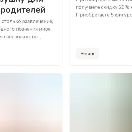
получаете скидку 20% н
 родителей
Приобретаете 5 фигурок,
 столько развлечение,
подарок. При добавлен
вного познания мира.
применится автоматиче
ую несложно, но
 и родители часто
упить, чтобы было и
Читать
тельно интересно?
ься, мы собрали целый
игрушки. Здесь мы