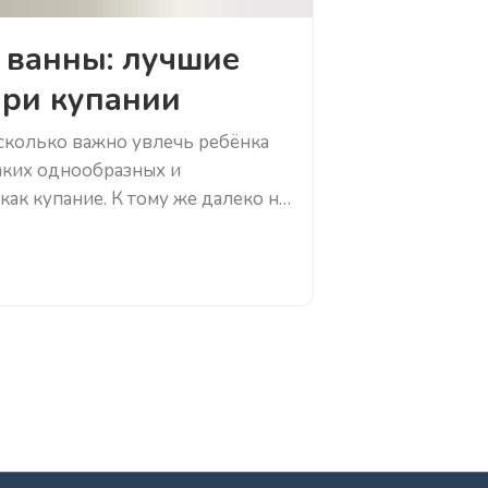
 ванны: лучшие
ри купании
асколько важно увлечь ребёнка
аких однообразных и
ак купание. К тому же далеко не
воду спокойно. Сделать процесс
гут игрушки. Это могут быть:
ля купания; механические
ки; резиновые и пластмассовые
а поверхности воды;